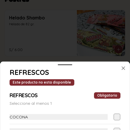
Helado Shambo
Helado de 82 gr.
S/ 6.00
REFRESCOS
Este producto no esta disponible
REFRESCOS
Obligatorio
Seleccione al menos 1
COCONA
Conócenos