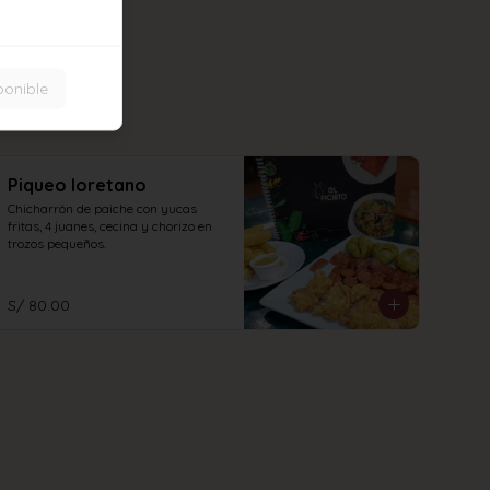
ponible
Piqueo loretano
Chicharrón de paiche con yucas 
fritas, 4 juanes, cecina y chorizo en 
trozos pequeños.
S/ 80.00