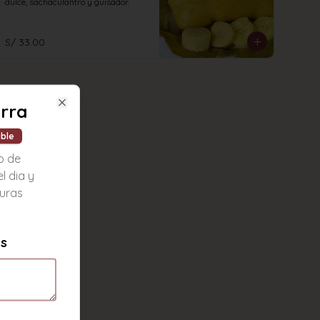
dulce, sachaculantro y guisador.
S/ 33.00
erra
Close
ible
o de
l dia y
uras
es