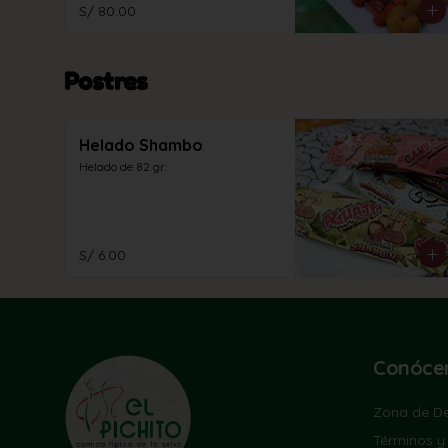
S/ 80.00
Postres
Helado Shambo
Helado de 82 gr.
S/ 6.00
Conóce
Zona de De
Términos y