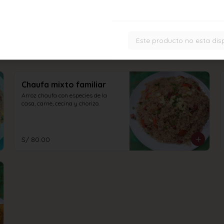
Este producto no esta dis
Chaufa mixto familiar
Arroz chaufa con especies de la 
casa, carne, cecina y chorizo.
S/ 80.00