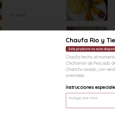
S/ 33.00
Tacacho mixto
Chaufa Rio y Ti
Tacacho con cecina y chorizo 
regional.
Este producto no esta dispon
Chaufa hecho al moment
S/ 60.00
Chicharrón de Pescado de
Chancho asado, con verd
orientales
Instrucciones especial