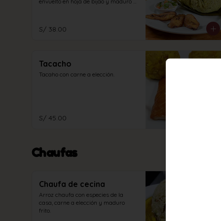
envuelto en hoja de bijao y maduro 
frito.
S/ 38.00
Tacacho
Tacaho con carne a elección.
S/ 45.00
Chaufas
Chaufa de cecina
Arroz chaufa con especies de la 
casa, carne a elección y maduro 
frito.