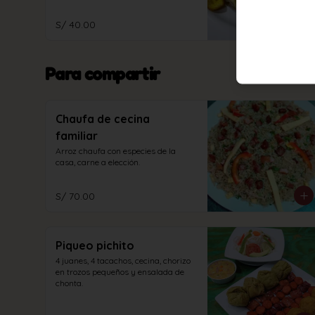
S/ 40.00
Para compartir
Chaufa de cecina
familiar
Arroz chaufa con especies de la 
casa, carne a elección.
S/ 70.00
Piqueo pichito
4 juanes, 4 tacachos, cecina, chorizo 
en trozos pequeños y ensalada de 
chonta.