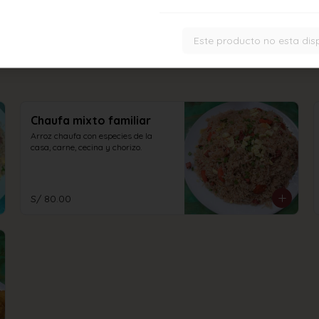
Este producto no esta dis
Chaufa mixto familiar
Arroz chaufa con especies de la 
casa, carne, cecina y chorizo.
S/ 80.00