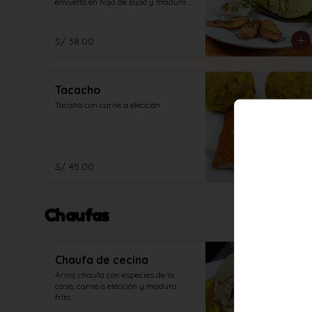
envuelto en hoja de bijao y maduro 
frito.
S/ 38.00
Tacacho
Tacaho con carne a elección.
S/ 45.00
Chaufas
Chaufa de cecina
Arroz chaufa con especies de la 
casa, carne a elección y maduro 
frito.