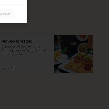
ponible
Piqueo loretano
Chicharrón de paiche con yucas 
fritas, 4 juanes, cecina y chorizo en 
trozos pequeños.
S/ 80.00