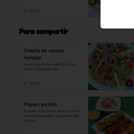
S/ 40.00
Para compartir
Chaufa de cecina
familiar
Arroz chaufa con especies de la 
casa, carne a elección.
S/ 70.00
Piqueo pichito
4 juanes, 4 tacachos, cecina, chorizo 
en trozos pequeños y ensalada de 
chonta.