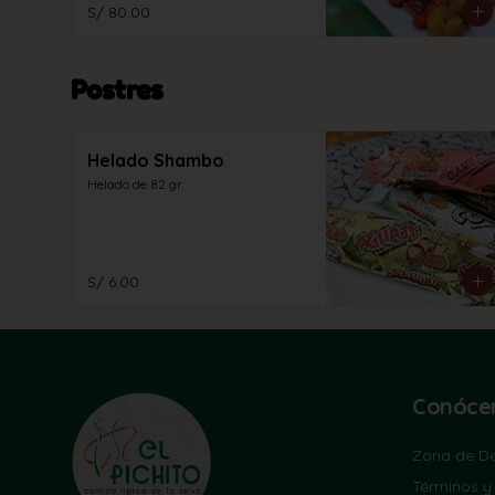
S/ 80.00
Postres
Helado Shambo
Helado de 82 gr.
S/ 6.00
Conóce
Zona de De
Términos y