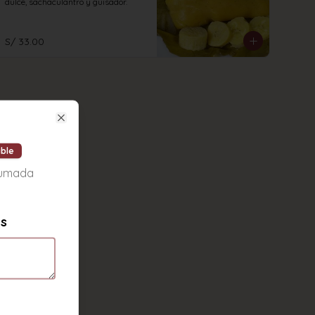
dulce, sachaculantro y guisador.
S/ 33.00
Close
ible
humada
es