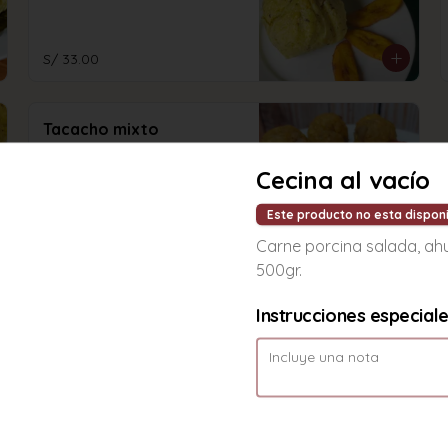
S/ 33.00
Tacacho mixto
Tacacho con cecina y chorizo 
regional.
Cecina al vacío
Este producto no esta dispon
S/ 60.00
Carne porcina salada, a
500gr.
Instrucciones especial